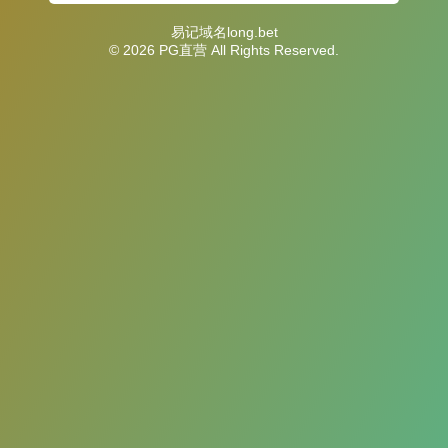
易记域名long.bet
© 2026 PG直营 All Rights Reserved.